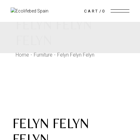
Skip
to
the
CART
0
content
FELYN FELYN
FELYN
Home
Furniture
Felyn Felyn Felyn
FELYN FELYN
FELYN