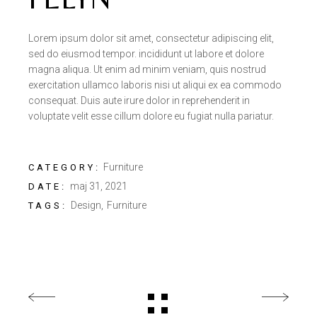
Lorem ipsum dolor sit amet, consectetur adipiscing elit,
sed do eiusmod tempor. incididunt ut labore et dolore
magna aliqua. Ut enim ad minim veniam, quis nostrud
exercitation ullamco laboris nisi ut aliqui ex ea commodo
consequat. Duis aute irure dolor in reprehenderit in
voluptate velit esse cillum dolore eu fugiat nulla pariatur.
Furniture
CATEGORY:
maj 31, 2021
DATE:
Design
Furniture
TAGS: