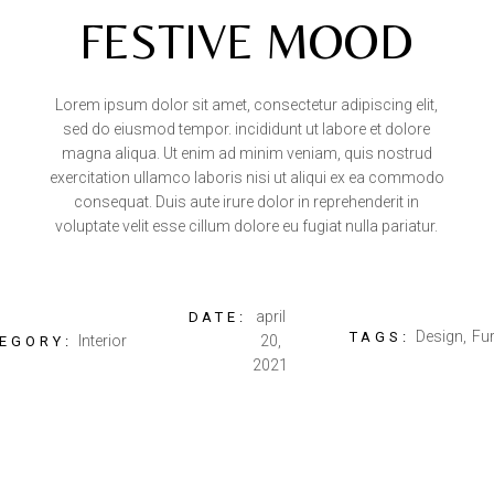
FESTIVE MOOD
Lorem ipsum dolor sit amet, consectetur adipiscing elit,
sed do eiusmod tempor. incididunt ut labore et dolore
magna aliqua. Ut enim ad minim veniam, quis nostrud
exercitation ullamco laboris nisi ut aliqui ex ea commodo
consequat. Duis aute irure dolor in reprehenderit in
voluptate velit esse cillum dolore eu fugiat nulla pariatur.
april
DATE:
Design
Fur
TAGS:
Interior
20,
EGORY:
2021