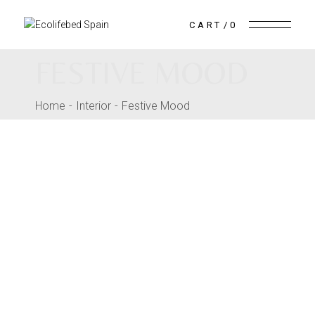
Skip
to
the
CART
0
content
FESTIVE MOOD
Home
Interior
Festive Mood