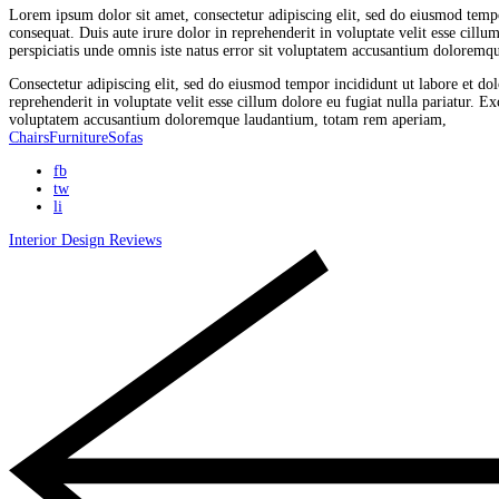
Lorem ipsum dolor sit amet, consectetur adipiscing elit, sed do eiusmod temp
consequat. Duis aute irure dolor in reprehenderit in voluptate velit esse cillu
perspiciatis unde omnis iste natus error sit voluptatem accusantium doloremque
Consectetur adipiscing elit, sed do eiusmod tempor incididunt ut labore et d
reprehenderit in voluptate velit esse cillum dolore eu fugiat nulla pariatur. Ex
voluptatem accusantium doloremque laudantium, totam rem aperiam,
Chairs
Furniture
Sofas
fb
tw
li
Interior Design Reviews