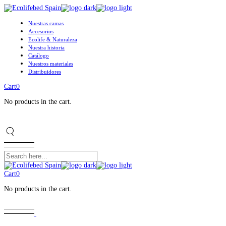
Skip
to
the
Nuestras camas
content
Accesorios
Ecolife & Naturaleza
Nuestra historia
Catálogo
Nuestros materiales
Distribuidores
Cart
0
No products in the cart.
Cart
0
No products in the cart.