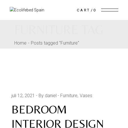
Skip
to
the
CART
0
content
FURNITURE TAG
Home
Posts tagged "Furniture"
juli 12, 2021
By daniel
Furniture
Vases
BEDROOM
INTERIOR DESIGN