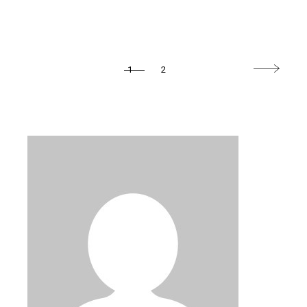
SIDNUMRERING
1
2
FÖR
INLÄGG