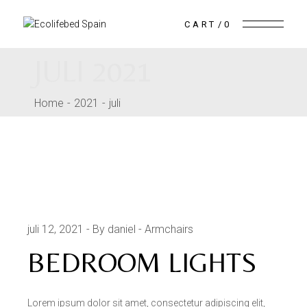
Skip
to
the
CART
0
content
JULI 2021
Home
2021
juli
juli 12, 2021
By daniel
Armchairs
BEDROOM LIGHTS
Lorem ipsum dolor sit amet, consectetur adipiscing elit,