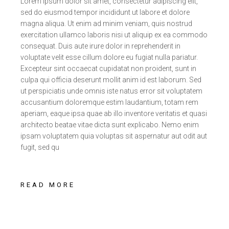
Lorem ipsum dolor sit amet, consectetur adipiscing elit,
sed do eiusmod tempor incididunt ut labore et dolore
magna aliqua. Ut enim ad minim veniam, quis nostrud
exercitation ullamco laboris nisi ut aliquip ex ea commodo
consequat. Duis aute irure dolor in reprehenderit in
voluptate velit esse cillum dolore eu fugiat nulla pariatur.
Excepteur sint occaecat cupidatat non proident, sunt in
culpa qui officia deserunt mollit anim id est laborum. Sed
ut perspiciatis unde omnis iste natus error sit voluptatem
accusantium doloremque estim laudantium, totam rem
aperiam, eaque ipsa quae ab illo inventore veritatis et quasi
architecto beatae vitae dicta sunt explicabo. Nemo enim
ipsam voluptatem quia voluptas sit aspernatur aut odit aut
fugit, sed qu
READ MORE